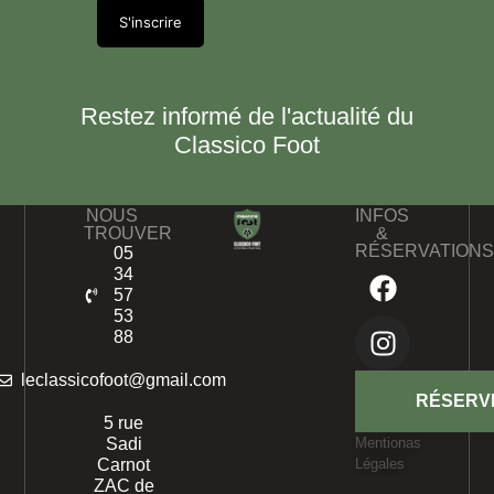
Restez informé de l'actualité du
Classico Foot
NOUS
INFOS
TROUVER
&
RÉSERVATION
05
34
57
53
88
leclassicofoot@gmail.com
RÉSERV
5 rue
Sadi
Mentionas
Carnot
Légales
ZAC de